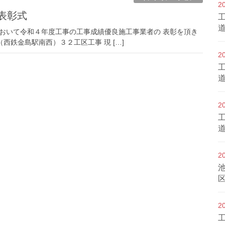
2
表彰式
事において令和４年度工事の工事成績優良施工事業者の 表彰を頂き
（西鉄金島駅南西）３２工区工事 現 […]
2
2
2
2