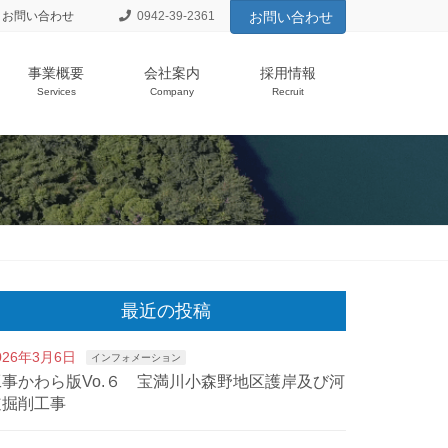
お問い合わせ
0942-39-2361
お問い合わせ
事業概要
会社案内
採用情報
Services
Company
Recruit
最近の投稿
026年3月6日
インフォメーション
工事かわら版Vo.６ 宝満川小森野地区護岸及び河
道掘削工事