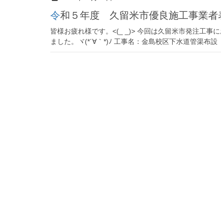
令和５年度 久留米市優良施工事業者
皆様お疲れ様です。<(_ _)> 今回は久留米市発注工
ました。ヾ(*´∀｀*)ﾉ 工事名：金島校区下水道管渠布設