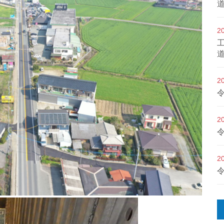
2
2
2
2