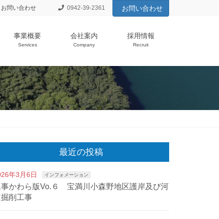
お問い合わせ
0942-39-2361
お問い合わせ
事業概要
会社案内
採用情報
Services
Company
Recruit
最近の投稿
026年3月6日
インフォメーション
工事かわら版Vo.６ 宝満川小森野地区護岸及び河
道掘削工事