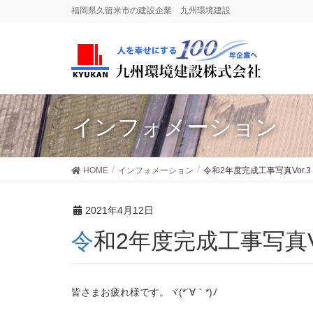
福岡県久留米市の建設企業 九州環境建設
インフォメーション
HOME
インフォメーション
令和2年度完成工事写真Vor.3
2021年4月12日
令和2年度完成工事写真Vo
皆さまお疲れ様です。ヾ(*´∀｀*)ﾉ