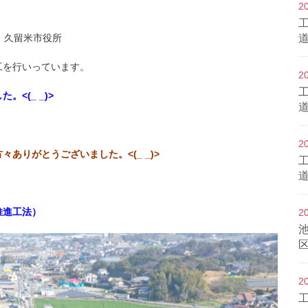
2
久留米市役所
工を行いっています。
2
<(_ _)>
2
ありがとうございました。<(_ _)>
推進工法）
2
2