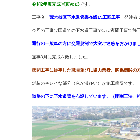
令和2年度完成写真Vor.3
です。
工事名：
荒木校区下水道管渠布設19工区工事
発注者：
今回の工事は国道での下水道工事でほぼ夜間工事で施
通行の一般車の方に交通規制で大変ご迷惑をおかけました。
無事3月に完成を致しました。
夜間工事に従事した職員並びに協力業者、関係機関の方々
舗装のキレイな部分（色が濃ゆい）が施工箇所です。
道路の下に下水道管を布設しています。（開削工法、