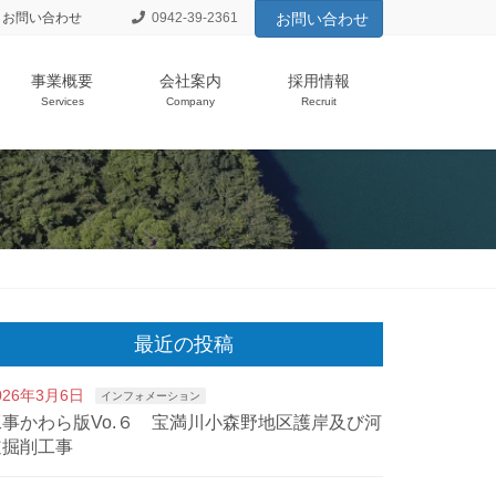
お問い合わせ
0942-39-2361
お問い合わせ
事業概要
会社案内
採用情報
Services
Company
Recruit
最近の投稿
026年3月6日
インフォメーション
工事かわら版Vo.６ 宝満川小森野地区護岸及び河
道掘削工事