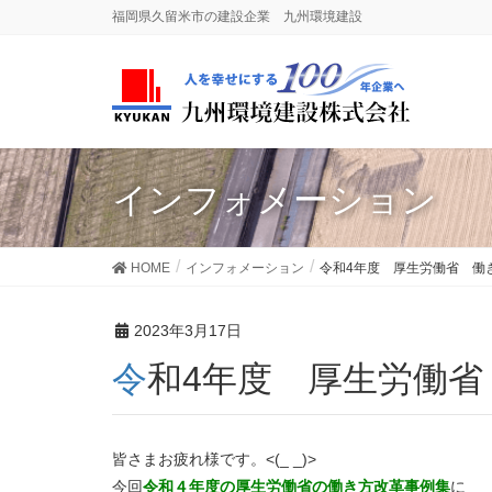
福岡県久留米市の建設企業 九州環境建設
インフォメーション
HOME
インフォメーション
令和4年度 厚生労働省 働
2023年3月17日
令和4年度 厚生労働
皆さまお疲れ様です。<(_ _)>
今回
令和４年度の厚生労働省の働き方改革事例集
に