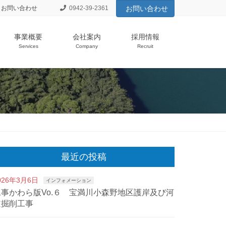
お問い合わせ
0942-39-2361
お問い合わせ
事業概要
会社案内
採用情報
Services
Company
Recruit
最近の投稿
026年3月6日
インフォメーション
工事かわら版Vo.６ 宝満川小森野地区護岸及び河
道掘削工事