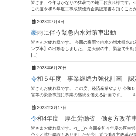
皆さま、今年はかなりの猛暑での施工お疲れ様です。<(
この度令和５年度工事成績優秀企業認定書を頂くことが出
2023年7月4日
豪雨に伴う緊急内水対策車出動
皆さんお疲れ様です。 今回の豪雨で内水の増水排水の
ンプ車】の出動をしました。 悪天候の中、緊急で出動
[…]
2023年6月20日
令和５年度 事業継続力強化計画 認
皆さんお疲れ様です。 この度、経済産業省より 令和５年
害等の緊急事態に事業の継続を備える計画です。 & [
2023年3月17日
令和4年度 厚生労働省 働き方改革
皆さまお疲れ様です。<(_ _)> 今回令和４年度の厚
色々と試行錯誤もありましたが少しずつ働き方改革が進ん