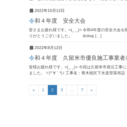
2022年10月12日
令和４年度 安全大会
皆さまお疲れ様です。<(_ _)> 令和4年度の安全大
りがとうございました。 &nbsp […]
2022年8月12日
令和４年度 久留米市優良施工事業者
皆様お疲れ様です。<(_ _)> 今回は久留米市発注工
ました。ヾ(*´∀｀*)ﾉ 工事名：青木校区下水道管渠布設
«
1
2
3
…
7
»