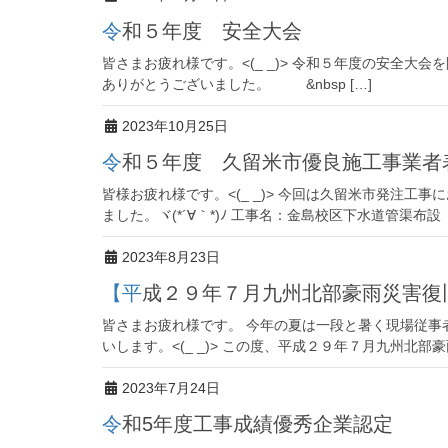
令和５年度 安全大会
皆さまお疲れ様です。<(_ _)> 令和５年度の安全大
ありがとうございました。 &nbsp […]
2023年10月25日
令和５年度 久留米市優良施工事業者
皆様お疲れ様です。<(_ _)> 今回は久留米市発注工
ました。ヾ(*´∀｀*)ﾉ 工事名：金島校区下水道管渠布設
2023年8月23日
【平成２９年７月九州北部豪雨災害
皆さまお疲れ様です。 今年の夏は一段と暑く現場従事
いします。<(_ _)> この度、平成２９年７月九州北部
2023年7月24日
令和5年度工事成績優秀企業認定