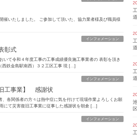
2
会を開催いたしました。 ご参加して頂いた、協力業者様及び職員様
2
インフォメーション
表彰式
事において令和４年度工事の工事成績優良施工事業者の 表彰を頂き
2
（西鉄金島駅南西）３２工区工事 現 […]
インフォメーション
復旧工事業】 感謝状
2
者、各関係者の方々は熱中症に気を付けて現場作業よろしくお願
豪雨にて災害復旧工事業に従事した感謝状を朝倉 […]
インフォメーション
2