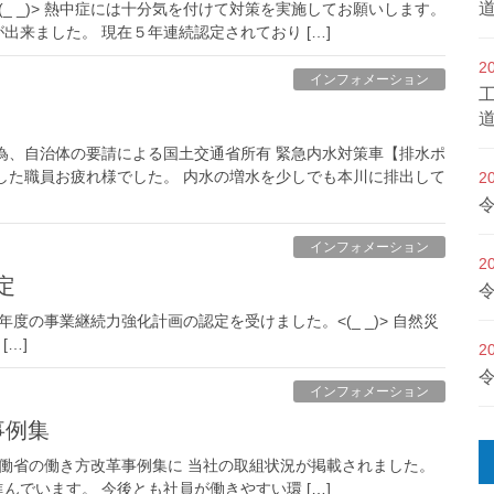
_ _)> 熱中症には十分気を付けて対策を実施してお願いします。
来ました。 現在５年連続認定されており […]
2
インフォメーション
為、自治体の要請による国土交通省所有 緊急内水対策車【排水ポ
した職員お疲れ様でした。 内水の増水を少しでも本川に排出して
2
インフォメーション
2
定
度の事業継続力強化計画の認定を受けました。<(_ _)> 自然災
…]
2
インフォメーション
事例集
生労働省の働き方改革事例集に 当社の取組状況が掲載されました。
でいます。 今後とも社員が働きやすい環 […]